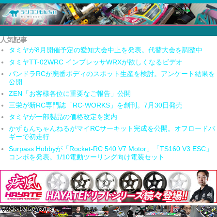
人気記事
タミヤが8月開催予定の愛知大会中止を発表。代替大会を調整中
タミヤTT-02WRC インプレッサWRXが欲しくなるビデオ
パンドラRCが廃番ボディのスポット生産を検討。アンケート結果を
公開
ZEN「お客様各位に重要なご報告」公開
三栄が新RC専門誌「RC-WORKS」を創刊。7月30日発売
タミヤが一部製品の価格改定を案内
かずもんちゃんねるがマイRCサーキット完成を公開。オフロードバ
ギーで初走行
Surpass Hobbyが「Rocket-RC 540 V7 Motor」「TS160 V3 ESC」
コンボを発表。1/10電動ツーリング向け電装セット