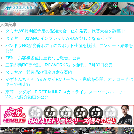
人気記事
タミヤが8月開催予定の愛知大会中止を発表。代替大会を調整中
タミヤTT-02WRC インプレッサWRXが欲しくなるビデオ
パンドラRCが廃番ボディのスポット生産を検討。アンケート結果を
公開
ZEN「お客様各位に重要なご報告」公開
三栄が新RC専門誌「RC-WORKS」を創刊。7月30日発売
タミヤが一部製品の価格改定を案内
かずもんちゃんねるがマイRCサーキット完成を公開。オフロードバ
ギーで初走行
京商エッグが「FIRST MINI-Z スカイライン スーパーシルエット
'82」の紹介動画を公開