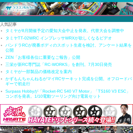
人気記事
タミヤが8月開催予定の愛知大会中止を発表。代替大会を調整中
タミヤTT-02WRC インプレッサWRXが欲しくなるビデオ
パンドラRCが廃番ボディのスポット生産を検討。アンケート結果を
公開
ZEN「お客様各位に重要なご報告」公開
三栄が新RC専門誌「RC-WORKS」を創刊。7月30日発売
タミヤが一部製品の価格改定を案内
かずもんちゃんねるがマイRCサーキット完成を公開。オフロードバ
ギーで初走行
Surpass Hobbyが「Rocket-RC 540 V7 Motor」「TS160 V3 ESC」
コンボを発表。1/10電動ツーリング向け電装セット