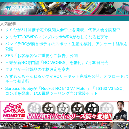
人気記事
タミヤが8月開催予定の愛知大会中止を発表。代替大会を調整中
タミヤTT-02WRC インプレッサWRXが欲しくなるビデオ
パンドラRCが廃番ボディのスポット生産を検討。アンケート結果を
公開
ZEN「お客様各位に重要なご報告」公開
三栄が新RC専門誌「RC-WORKS」を創刊。7月30日発売
タミヤが一部製品の価格改定を案内
かずもんちゃんねるがマイRCサーキット完成を公開。オフロードバ
ギーで初走行
Surpass Hobbyが「Rocket-RC 540 V7 Motor」「TS160 V3 ESC」
コンボを発表。1/10電動ツーリング向け電装セット