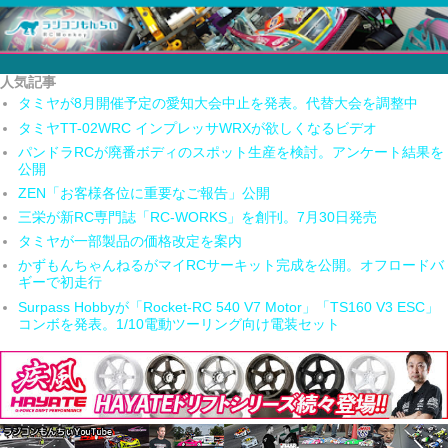
人気記事
タミヤが8月開催予定の愛知大会中止を発表。代替大会を調整中
タミヤTT-02WRC インプレッサWRXが欲しくなるビデオ
パンドラRCが廃番ボディのスポット生産を検討。アンケート結果を
公開
ZEN「お客様各位に重要なご報告」公開
三栄が新RC専門誌「RC-WORKS」を創刊。7月30日発売
タミヤが一部製品の価格改定を案内
かずもんちゃんねるがマイRCサーキット完成を公開。オフロードバ
ギーで初走行
Surpass Hobbyが「Rocket-RC 540 V7 Motor」「TS160 V3 ESC」
コンボを発表。1/10電動ツーリング向け電装セット