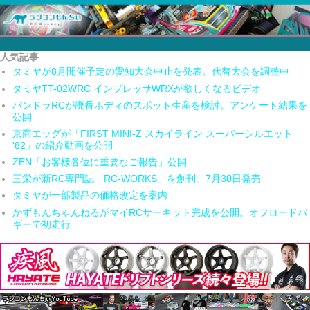
人気記事
タミヤが8月開催予定の愛知大会中止を発表。代替大会を調整中
タミヤTT-02WRC インプレッサWRXが欲しくなるビデオ
パンドラRCが廃番ボディのスポット生産を検討。アンケート結果を
公開
京商エッグが「FIRST MINI-Z スカイライン スーパーシルエット
'82」の紹介動画を公開
ZEN「お客様各位に重要なご報告」公開
三栄が新RC専門誌「RC-WORKS」を創刊。7月30日発売
タミヤが一部製品の価格改定を案内
かずもんちゃんねるがマイRCサーキット完成を公開。オフロードバ
ギーで初走行