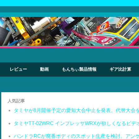
レビュー
動画
もんちぃ製品情報
ギア比計算
人気記事
タミヤが8月開催予定の愛知大会中止を発表。代替大会
タミヤTT-02WRC インプレッサWRXが欲しくなるビデ
パンドラRCが廃番ボディのスポット生産を検討。アン