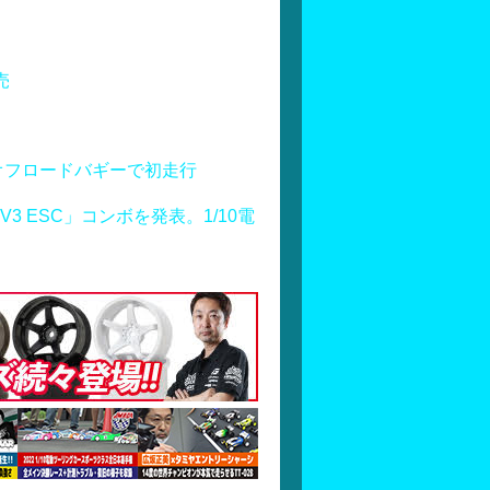
売
オフロードバギーで初走行
S160 V3 ESC」コンボを発表。1/10電