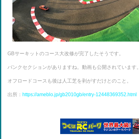
GBサーキットのコース大改修が完了したそうです。
バンクセクションがありますね。動画も公開されています
オフロードコースも後は人工芝を剥がすだけとのこと。
出所：
https://ameblo.jp/gb2010gb/entry-12448369352.html