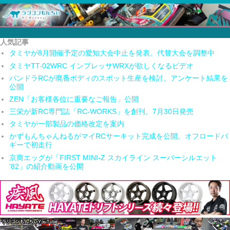
人気記事
タミヤが8月開催予定の愛知大会中止を発表。代替大会を調整中
タミヤTT-02WRC インプレッサWRXが欲しくなるビデオ
パンドラRCが廃番ボディのスポット生産を検討。アンケート結果を
公開
ZEN「お客様各位に重要なご報告」公開
三栄が新RC専門誌「RC-WORKS」を創刊。7月30日発売
タミヤが一部製品の価格改定を案内
かずもんちゃんねるがマイRCサーキット完成を公開。オフロードバ
ギーで初走行
京商エッグが「FIRST MINI-Z スカイライン スーパーシルエット
'82」の紹介動画を公開