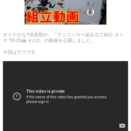
オトナかな?倶楽部が、「ラジコンカー組み立て紹介 タミ
ヤ TB-05編 その3」の動画を公開しました。
今回はデフです。