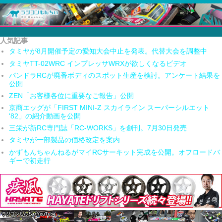
人気記事
タミヤが8月開催予定の愛知大会中止を発表。代替大会を調整中
タミヤTT-02WRC インプレッサWRXが欲しくなるビデオ
パンドラRCが廃番ボディのスポット生産を検討。アンケート結果を
公開
ZEN「お客様各位に重要なご報告」公開
京商エッグが「FIRST MINI-Z スカイライン スーパーシルエット
'82」の紹介動画を公開
三栄が新RC専門誌「RC-WORKS」を創刊。7月30日発売
タミヤが一部製品の価格改定を案内
かずもんちゃんねるがマイRCサーキット完成を公開。オフロードバ
ギーで初走行