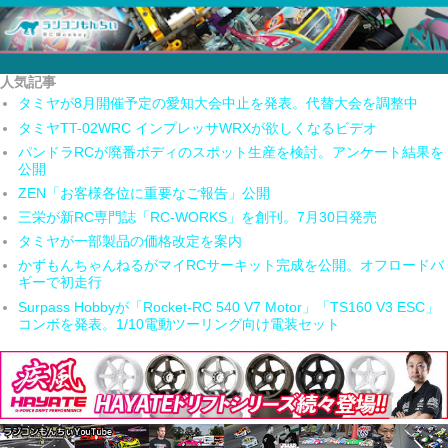
人気記事
タミヤが8月開催予定の愛知大会中止を発表。代替大会を調整中
タミヤTT-02WRC インプレッサWRXが欲しくなるビデオ
パンドラRCが廃番ボディのスポット生産を検討。アンケート結果を
公開
ZEN「お客様各位に重要なご報告」公開
三栄が新RC専門誌「RC-WORKS」を創刊。7月30日発売
タミヤが一部製品の価格改定を案内
かずもんちゃんねるがマイRCサーキット完成を公開。オフロードバ
ギーで初走行
Surpass Hobbyが「Rocket-RC 540 V7 Motor」「TS160 V3 ESC」
コンボを発表。1/10電動ツーリング向け電装セット