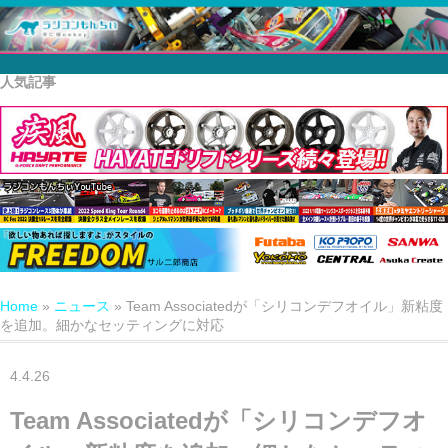
人気記事
Home
»
ニュース
»
Team Associatedが「シリコンデフオイル」新粘度
を追加。細かなセッティングに対応
4.4.26
Team Associatedが「シリコンデフオ