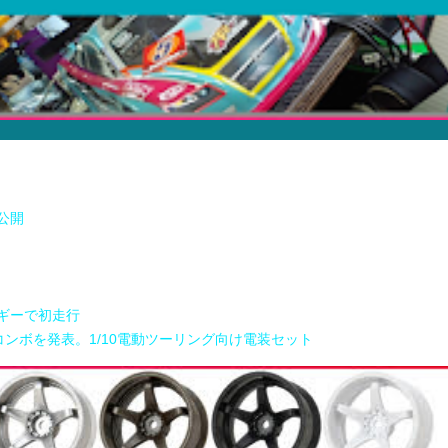
公開
ギーで初走行
 V3 ESC」コンボを発表。1/10電動ツーリング向け電装セット