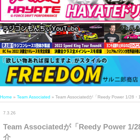
Home
»
Team Associated
»
Team Associatedが「Reedy Power 1
7.3.26
Team Associatedが「Reedy Power
介