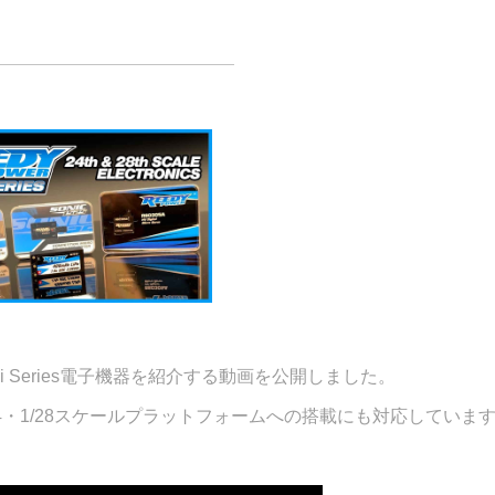
ール用Mini Series電子機器を紹介する動画を公開しました。
の1/24・1/28スケールプラットフォームへの搭載にも対応していま