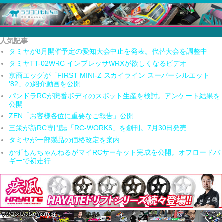
人気記事
タミヤが8月開催予定の愛知大会中止を発表。代替大会を調整中
タミヤTT-02WRC インプレッサWRXが欲しくなるビデオ
京商エッグが「FIRST MINI-Z スカイライン スーパーシルエット
'82」の紹介動画を公開
パンドラRCが廃番ボディのスポット生産を検討。アンケート結果を
公開
ZEN「お客様各位に重要なご報告」公開
三栄が新RC専門誌「RC-WORKS」を創刊。7月30日発売
タミヤが一部製品の価格改定を案内
かずもんちゃんねるがマイRCサーキット完成を公開。オフロードバ
ギーで初走行